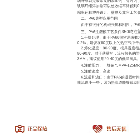
璃纤维就是最常见的添加剂，有时为了提
玻璃纤维添加剂可以使收缩率降低到0
缩率还和塑件设计、壁厚及其它工艺
二、PA6典型应用范围
由于有很好的机械强度和刚性，PA
350吨
三、PA6注塑模工艺条件
1.干燥处理：由于PA66很容易吸
0.2%，建议在80度以上的热空气中
2.熔化温度：80-90度。模具温
80-90度。对于薄壁的，流程较长
3MM，建议使用20-40度的低温磨
4.注射压力：一般在75MPA-125
5.注射速度：高速
6.流道和浇口：由于PA6的凝固时
规流道小一些，因为热流道能够帮助阻
|
关于我们
|
联系方式
|
给我留言
|