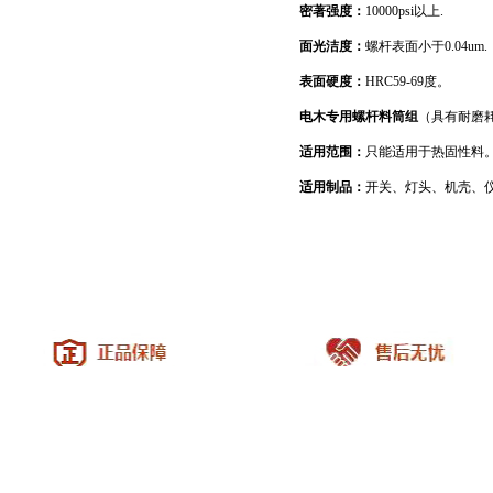
密著强度：
10000psi
以上
.
面光洁度：
螺杆表面小于
0.04um.
表面硬度：
HRC59-69
度。
电木专用螺杆料筒组
（具有耐磨
适用范围：
只能适用于热固性料
适用制品：
开关、灯头、机壳、
|
关于我们
|
联系方式
|
给我留言
|